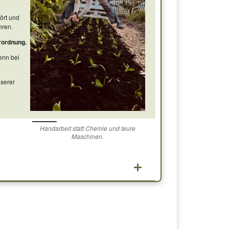
ört und
hren.
rordnung.
denn bei
nserer
Handarbeit statt Chemie und teure
Maschinen.