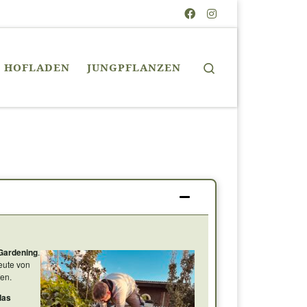
Search
HOFLADEN
JUNGPFLANZEN
Gardening
.
heute von
fen.
das