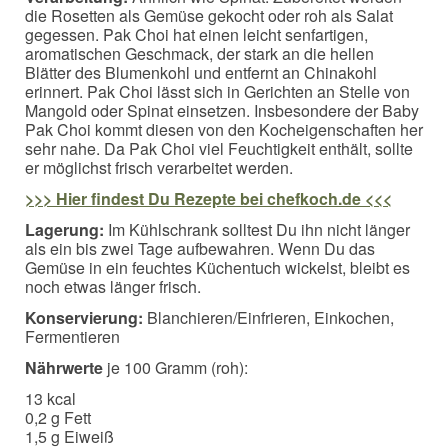
die Rosetten als Gemüse gekocht oder roh als Salat
gegessen. Pak Choi hat einen leicht senfartigen,
aromatischen Geschmack, der stark an die hellen
Blätter des Blumenkohl und entfernt an Chinakohl
erinnert. Pak Choi lässt sich in Gerichten an Stelle von
Mangold oder Spinat einsetzen. Insbesondere der Baby
Pak Choi kommt diesen von den Kocheigenschaften her
sehr nahe. Da Pak Choi viel Feuchtigkeit enthält, sollte
er möglichst frisch verarbeitet werden.
>>> Hier findest Du Rezepte bei chefkoch.de <<<
Lagerung:
Im Kühlschrank solltest Du ihn nicht länger
als ein bis zwei Tage aufbewahren. Wenn Du das
Gemüse in ein feuchtes Küchentuch wickelst, bleibt es
noch etwas länger frisch.
Konservierung:
Blanchieren/Einfrieren, Einkochen,
Fermentieren
Nährwerte
je 100 Gramm (roh):
13 kcal
0,2 g Fett
1,5 g Eiweiß