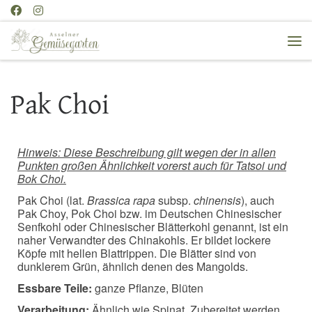
Zum Inhalt springen
Me
Pak Choi
Hinweis: Diese Beschreibung gilt wegen der in allen
Punkten großen Ähnlichkeit vorerst auch für Tatsoi und
Bok Choi.
Pak Choi (lat.
Brassica rapa
subsp.
chinensis
), auch
Pak Choy, Pok Choi bzw. im Deutschen Chinesischer
Senfkohl oder Chinesischer Blätterkohl genannt, ist ein
naher Verwandter des Chinakohls. Er bildet lockere
Köpfe mit hellen Blattrippen. Die Blätter sind von
dunklerem Grün, ähnlich denen des Mangolds.
Essbare Teile:
ganze Pflanze, Blüten
Verarbeitung:
Ähnlich wie Spinat. Zubereitet werden